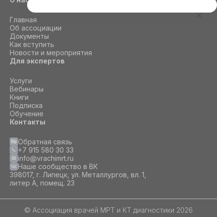
Этот сайт использует cookie
Главная
Для корректной работы данного сайта
Об ассоциации
необходимы файлы cookie
Документы
Как вступить
Новости и мероприятия
Для экспертов
СОГЛАСИЕ
ПОДРОБНОСТИ
O COOKIE
Услуги
Вебинары
Книги
Настроить
Подписка
Обучение
Принять все
Контакты
Обратная связь
+7 915 580 30 33
info@vrachimrt.ru
Наше сообщество в ВК
398017, г. Липецк, ул. Металлургов, вл. 1,
литер А, помещ. 23
© Ассоциация врачей МРТ и КТ диагностики 2026