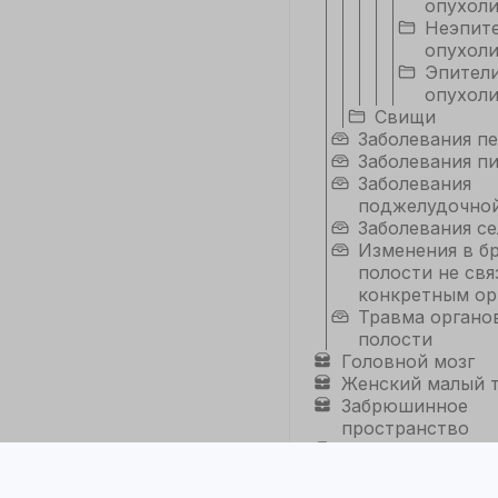
опухол
Неэпит
опухол
Эпител
опухол
Свищи
Заболевания п
Заболевания п
Заболевания
поджелудочно
Заболевания се
Изменения в 
полости не свя
конкретным ор
Травма органо
полости
Головной мозг
Женский малый 
Забрюшинное
пространство
Молочные желез
Мужской малый 
Мягкие ткани