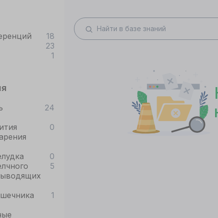
еренций
18
23
1
ия
ь
24
ития
0
арения
елудка
0
елчного
5
выводящих
ишечника
1
ные