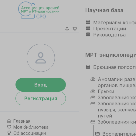
Научная база
Материалы конф
Презентации
Руководства
МРТ-энциклопед
Брюшная полост
Аномалии разв
Вход
органов пищев
Грыжи
Заболевания ж
Регистрация
Заболевания ж
пузыря, желче
путей
Главная
Заболевания к
Моя библиотека
Об ассоциации
Воспалитель