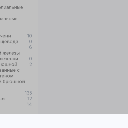
и
елиальные
и
иальные
и
ечени
10
ищевода
0
6
й железы
лезенки
0
брюшной
2
занные с
ганом
в брюшной
135
таз
12
14
ы
2
таз
15
2