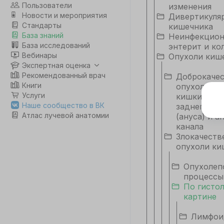
Пользователи
изменения
Новости и мероприятия
Дивертикуляр
Стандарты
кишечника
База знаний
Неинфекцио
База исследований
энтерит и ко
Вебинары
Опухоли киш
Экспертная оценка
Рекомендованный врач
Доброкаче
Книги
опухоли об
Услуги
кишки, пря
Э
Наше сообщество в ВК
заднего пр
Атлас лучевой анатомии
(ануса) и а
Дл
канала
да
Злокачеств
не
опухоли ки
co
Опухолеп
процессы
С
По гисто
картине
Лимфои