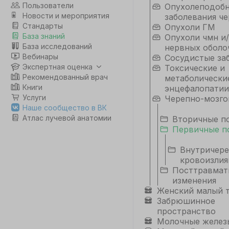
Пользователи
Опухолеподоб
Новости и мероприятия
заболевания че
Стандарты
Опухоли ГМ
База знаний
Опухоли чмн и/
База исследований
нервных оболо
Вебинары
Сосудистые за
Экспертная оценка
Токсические и
Рекомендованный врач
метаболически
Книги
энцефалопатии
Услуги
Черепно-мозго
Наше сообщество в ВК
Атлас лучевой анатомии
Вторичные п
Первичные п
Внутричер
кровоизлия
Посттравмат
изменения
Женский малый 
Забрюшинное
пространство
Молочные желез