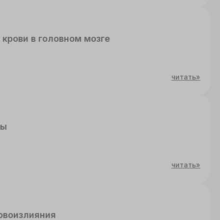
крови в головном мозге
читать»
мы
читать»
овоизлияния