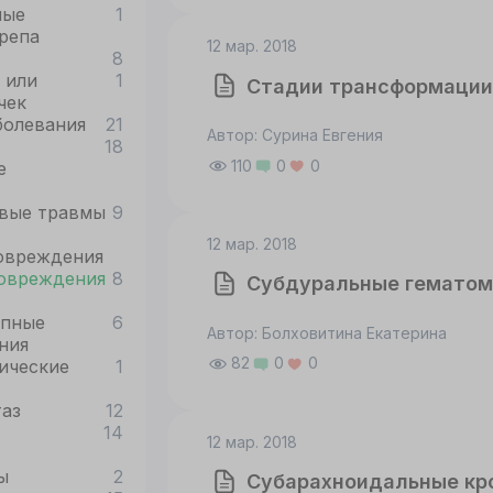
ные
1
репа
12 мар. 2018
8
 или
1
Стадии трансформации 
чек
болевания
21
Автор: Сурина Евгения
18
110
0
0
е
вые травмы
9
12 мар. 2018
овреждения
овреждения
8
Субдуральные гемато
епные
6
Автор: Болховитина Екатерина
ния
82
0
0
ические
1
таз
12
14
12 мар. 2018
ы
2
Субарахноидальные кр