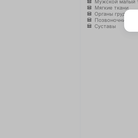
Мужской малый 
Мягкие ткани
Органы грудной 
Позвоночник
Э
Суставы
Дл
да
не
co
С