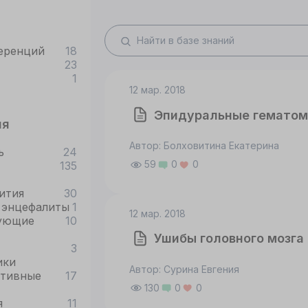
еренций
18
23
1
12 мар. 2018
Эпидуральные гемато
ия
Автор: Болховитина Екатерина
ь
24
59
0
0
135
ития
30
 энцефалиты
1
12 мар. 2018
ующие
10
Ушибы головного мозга
3
ики
Автор: Сурина Евгения
ативные
17
130
0
0
я
11