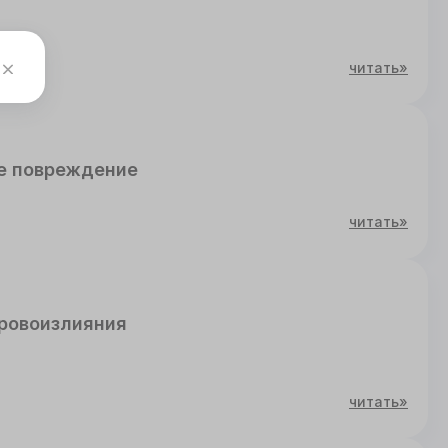
читать»
е повреждение
читать»
ровоизлияния
читать»