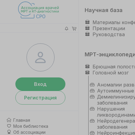
Научная база
Материалы конф
Презентации
Руководства
МРТ-энциклопед
Брюшная полост
Головной мозг
Вход
Аномалии разв
Аутоиммунные
Демиелинизир
Регистрация
заболевания
Нарушения
ликвородинам
Главная
Нейродегенер
Моя библиотека
заболевания
Об ассоциации
Нейроинфекци