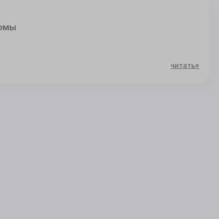
омы
читать»