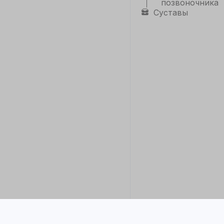
позвоночника
Суставы