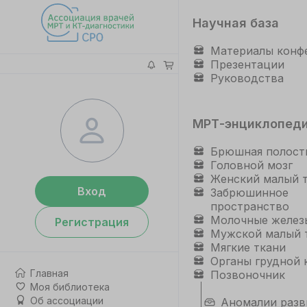
Научная база
Материалы конф
Презентации
Руководства
МРТ-энциклопед
Брюшная полост
Головной мозг
Женский малый 
Вход
Забрюшинное
пространство
Молочные желез
Регистрация
Мужской малый 
Мягкие ткани
Органы грудной 
Главная
Позвоночник
Моя библиотека
Об ассоциации
Аномалии разв