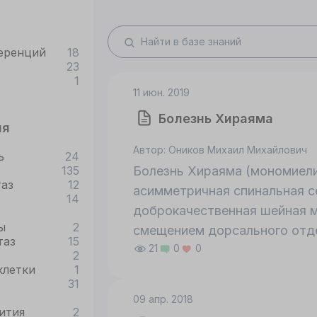
еренций
18
23
1
11 июн. 2019
Болезнь Хираяма
ия
Автор: Оников Михаил Михайлович
ь
24
135
Болезнь Хираяма (мономиел
таз
12
асимметричная спинальная с
14
доброкачественная шейная м
ы
2
смещением дорсального отде
таз
15
21
0
0
отдела позвоночника с локал
2
клетки
1
нарушением венозного отток
31
09 апр. 2018
ития
2