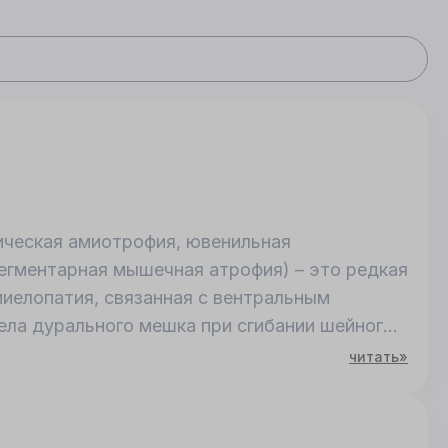
ическая амиотрофия, ювенильная
егментарная мышечная атрофия) – это редкая
иелопатия, связанная с вентральным
ла дурального мешка при сгибании шейного
ьной компрессией спинного мозга и
читать»
а.