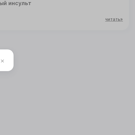
ый инсульт
читать»