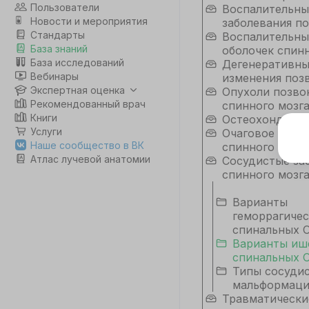
Пользователи
Воспалительны
Новости и мероприятия
заболевания п
Стандарты
Воспалительны
База знаний
оболочек спинн
База исследований
Дегенеративн
Вебинары
изменения поз
Экспертная оценка
Опухоли позво
Рекомендованный врач
спинного мозг
Книги
Остеохондроп
Услуги
Очаговое пора
Э
Наше сообщество в ВК
спинного мозг
Атлас лучевой анатомии
Сосудистые за
Дл
спинного мозг
да
не
Варианты
co
геморрагиче
спинальных
Варианты иш
С
спинальных
Типы сосуди
мальформац
Травматически