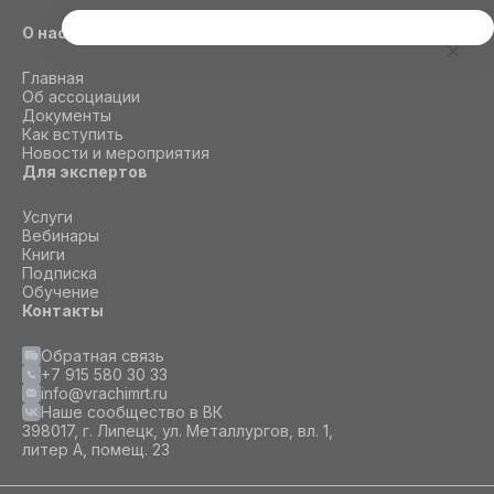
О нас
Этот сайт использует cookie
Для корректной работы данного сайта
Главная
необходимы файлы cookie
Об ассоциации
Документы
Как вступить
Новости и мероприятия
СОГЛАСИЕ
ПОДРОБНОСТИ
O COOKIE
Для экспертов
Услуги
Вебинары
Настроить
Книги
Подписка
Принять все
Обучение
Контакты
Обратная связь
+7 915 580 30 33
info@vrachimrt.ru
Наше сообщество в ВК
398017, г. Липецк, ул. Металлургов, вл. 1,
литер А, помещ. 23