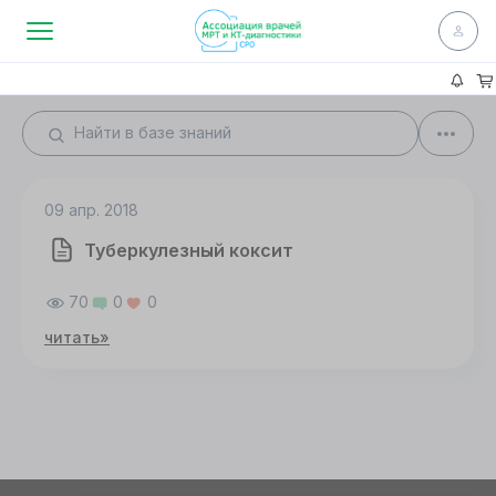
09 апр. 2018
Туберкулезный коксит
70
0
0
читать»