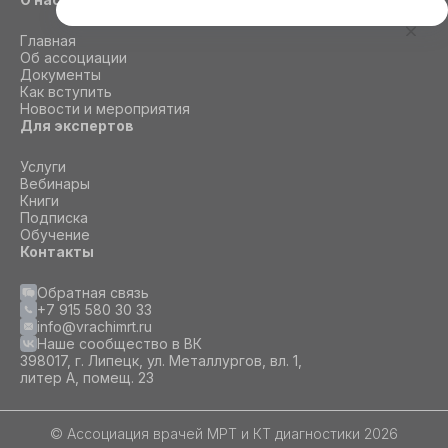
Этот сайт использует cookie
Главная
Для корректной работы данного сайта
Об ассоциации
необходимы файлы cookie
Документы
Как вступить
Новости и мероприятия
Для экспертов
СОГЛАСИЕ
ПОДРОБНОСТИ
O COOKIE
Услуги
Вебинары
Книги
Настроить
Подписка
Обучение
Принять все
Контакты
Обратная связь
+7 915 580 30 33
info@vrachimrt.ru
Наше сообщество в ВК
398017, г. Липецк, ул. Металлургов, вл. 1,
литер А, помещ. 23
© Ассоциация врачей МРТ и КТ диагностики 2026