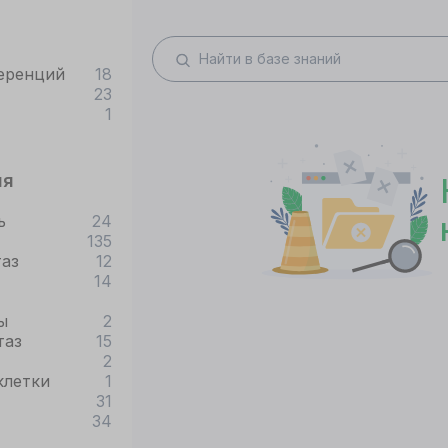
еренций
18
23
1
ия
ь
24
135
таз
12
14
ы
2
таз
15
2
клетки
1
31
34