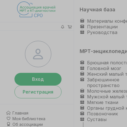
Научная база
Материалы конф
Презентации
Руководства
МРТ-энциклопед
Брюшная полост
Головной мозг
Женский малый 
Вход
Забрюшинное
пространство
Молочные желез
Регистрация
Мужской малый 
Мягкие ткани
Органы грудной 
Главная
Позвоночник
Моя библиотека
Суставы
Об ассоциации