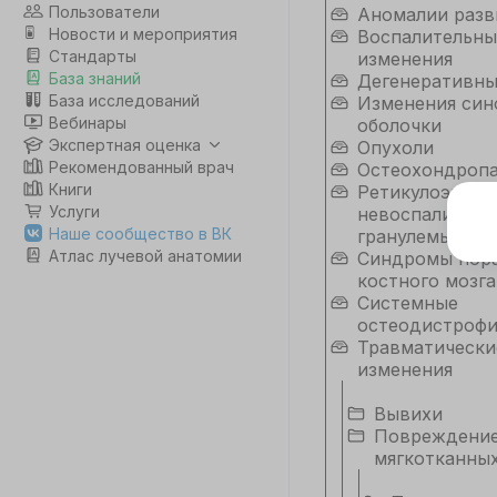
Пользователи
Аномалии разв
Новости и мероприятия
Воспалительны
Стандарты
изменения
База знаний
Дегенеративн
База исследований
Изменения син
Вебинары
оболочки
Экспертная оценка
Опухоли
Рекомендованный врач
Остеохондроп
Книги
Ретикулоэндот
Услуги
невоспалитель
Э
Наше сообщество в ВК
гранулемы
Атлас лучевой анатомии
Синдромы пор
Дл
костного мозга
да
Системные
не
остеодистроф
co
Травматически
изменения
С
Вывихи
Повреждени
мягкотканных