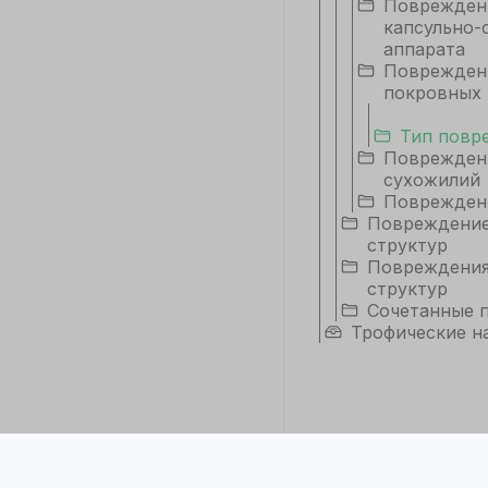
Поврежден
капсульно-
аппарата
Поврежден
покровных 
Тип повр
Поврежден
сухожилий
Поврежден
Повреждение
структур
Повреждения
структур
Сочетанные 
Трофические н