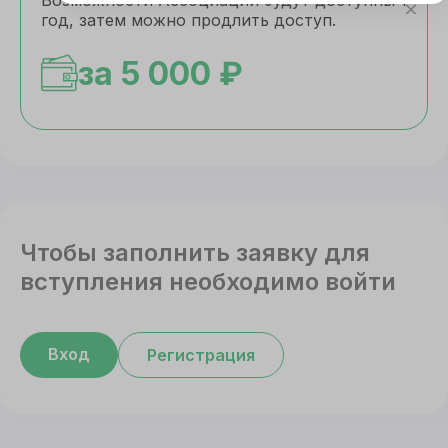
Этот сайт использует cookie
Возможности Ассоциации будут доступны 1
год, затем можно продлить доступ.
Для корректной работы данного сайта
необходимы файлы cookie
за 5 000 ₽
СОГЛАСИЕ
ПОДРОБНОСТИ
O COOKIE
Настроить
Принять все
Чтобы заполнить заявку для
вступления необходимо войти
Вход
Регистрация