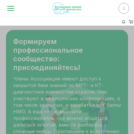
Формируем
профессиональное
сообщество:
присоединяйтесь!
Члены Ассоциации имеют доступ к
закрытой базе знаний по МРТ- и КТ-
диагностике и новостям отрасли. Они
участвуют в медицинских конференциях, в
том числе закрытых, и зарабатывают баллы
НМО. А еще это комьюнити
профессионалов, где можно общаться,
делиться опытом, вместе разбирать
сложные кейсы. Приглашаем к вступлению