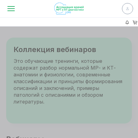
Коллекция вебинаров
Это обучающие тренинги, которые
содержат разбор нормальной МР- и КТ-
анатомии и физиологии, современные
классификации и принципы формирования
описаний и заключений, примеры
патологий с описаниями и обзором
литературы.