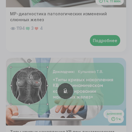
1 ч. 11 мин.
МР-диагностика патологических изменений
слюнных желез
1194
3
4
Подробнее
1 ч.
Типы кривых накопления КВ при динамическом