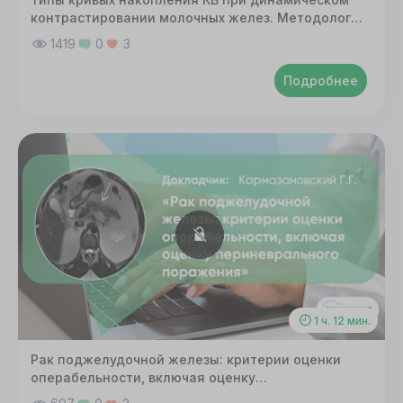
контрастировании молочных желез. Методология
построения кривых накопления в Инобитеке
1419
0
3
Подробнее
1 ч. 12 мин.
Рак поджелудочной железы: критерии оценки
операбельности, включая оценку
периневрального поражения