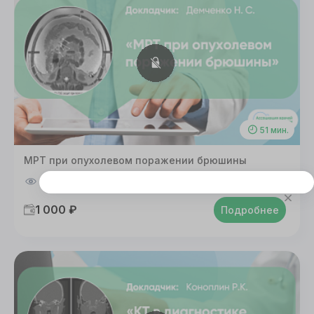
51 мин.
МРТ при опухолевом поражении брюшины
465
0
2
Этот сайт использует cookie
Для корректной работы данного сайта
1 000 ₽
Подробнее
необходимы файлы cookie
СОГЛАСИЕ
ПОДРОБНОСТИ
O COOKIE