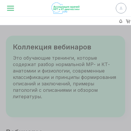
Коллекция вебинаров
Это обучающие тренинги, которые
содержат разбор нормальной МР- и КТ-
анатомии и физиологии, современные
классификации и принципы формирования
описаний и заключений, примеры
патологий с описаниями и обзором
литературы.