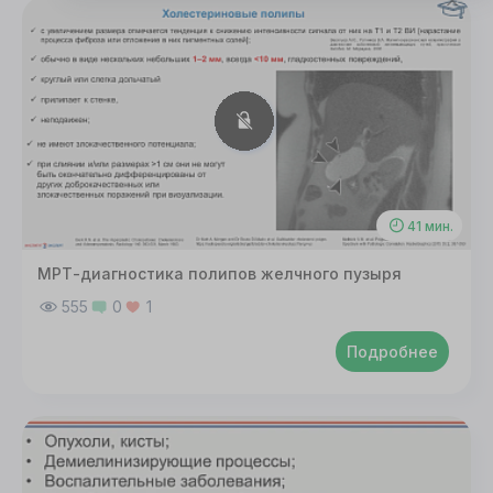
Для корректной работы данного сайта
необходимы файлы cookie
СОГЛАСИЕ
ПОДРОБНОСТИ
O COOKIE
Настроить
41 мин.
Принять все
МРТ-диагностика полипов желчного пузыря
555
0
1
Подробнее