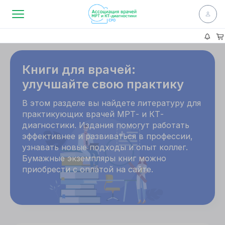
Книги для врачей:
улучшайте свою практику
В этом разделе вы найдете литературу для
практикующих врачей МРТ- и КТ-
диагностики. Издания помогут работать
эффективнее и развиваться в профессии,
узнавать новые подходы и опыт коллег.
Бумажные экземпляры книг можно
приобрести с оплатой на сайте.