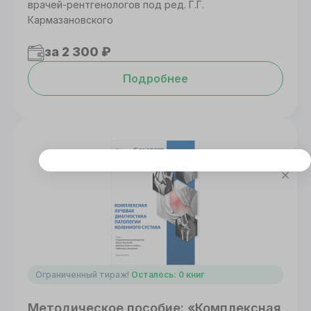
врачей-рентгенологов под ред. Г.Г.
Кармазановского
за 2 300 ₽
Подробнее
Этот сайт использует cookie
Для корректной работы данного сайта
необходимы файлы cookie
СОГЛАСИЕ
ПОДРОБНОСТИ
O COOKIE
Ограниченный тираж!
Осталось: 0 книг
Настроить
Методическое пособие: «Комплексная