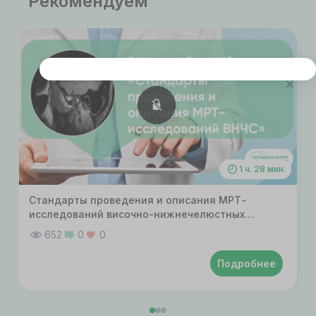
Рекомендуем
Этот сайт использует cookie
Для корректной работы данного сайта
необходимы файлы cookie
СОГЛАСИЕ
ПОДРОБНОСТИ
O COOKIE
1 ч. 28 мин.
Стандарты проведения и описания МРТ-
Настроить
исследований височно-нижнечелюстных
суставов
652
0
0
Принять все
Подробнее