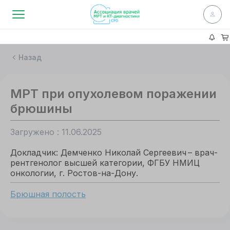
Назад
МРТ при опухолевом поражении
брюшины
Загружено : 11.06.2025
Докладчик: Демченко Николай Сергеевич – врач-
рентгенолог высшей категории, ФГБУ НМИЦ
онкологии, г. Ростов-на-Дону.
Брюшная полость