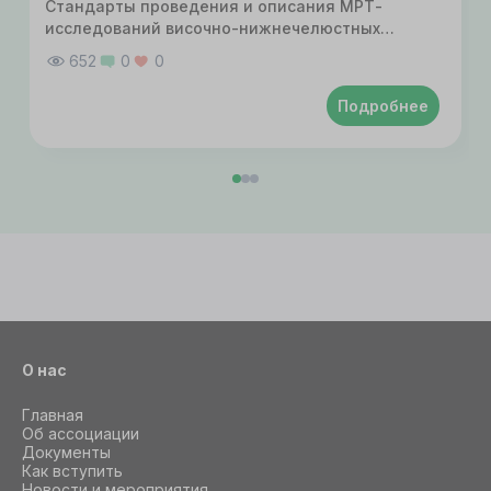
Стандарты проведения и описания МРТ-
исследований височно-нижнечелюстных
суставов
652
0
0
Подробнее
О нас
Главная
Об ассоциации
Документы
Как вступить
Новости и мероприятия