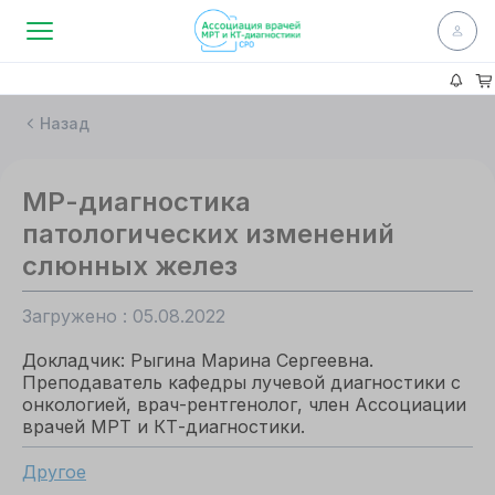
Назад
МР-диагностика
патологических изменений
слюнных желез
Загружено : 05.08.2022
Докладчик: Рыгина Марина Сергеевна.
Преподаватель кафедры лучевой диагностики с
онкологией, врач-рентгенолог, член Ассоциации
врачей МРТ и КТ-диагностики.
Другое