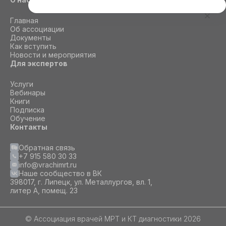
Этот сайт использует cookie
Главная
Для корректной работы данного сайта
Об ассоциации
необходимы файлы cookie
Документы
Как вступить
Новости и мероприятия
Для экспертов
СОГЛАСИЕ
ПОДРОБНОСТИ
O COOKIE
Услуги
Вебинары
Книги
Настроить
Подписка
Обучение
Принять все
Контакты
Обратная связь
+7 915 580 30 33
info@vrachimrt.ru
Наше сообщество в ВК
398017, г. Липецк, ул. Металлургов, вл. 1,
литер А, помещ. 23
© Ассоциация врачей МРТ и КТ диагностики 2026