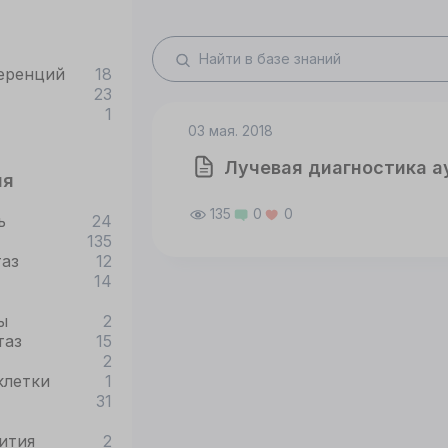
еренций
18
23
1
03 мая. 2018
Лучевая диагностика 
ия
135
0
0
ь
24
135
таз
12
14
ы
2
таз
15
2
клетки
1
31
ития
2