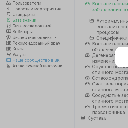
Пользователи
Воспалительны
Новости и мероприятия
заболевания п
Стандарты
База знаний
Аутоиммунн
База исследований
воспалитель
Вебинары
процессы
Экспертная оценка
Специфичеки
Рекомендованный врач
Воспалительны
Книги
оболочек спинн
Услуги
Дегенеративн
Э
Наше сообщество в ВК
изменения поз
Атлас лучевой анатомии
Опухоли позво
Дл
спинного мозг
да
Остеохондроп
не
Очаговое пора
co
спинного мозг
Сосудистые за
спинного мозг
С
Травматически
позвоночника
Суставы