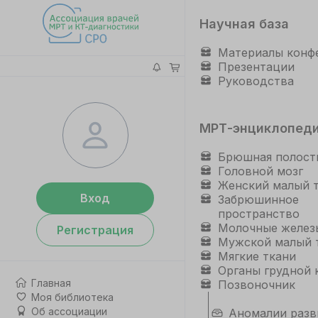
Научная база
Материалы конф
Презентации
Руководства
МРТ-энциклопед
Брюшная полост
Головной мозг
Женский малый 
Вход
Забрюшинное
пространство
Молочные желез
Регистрация
Мужской малый 
Мягкие ткани
Органы грудной 
Главная
Позвоночник
Моя библиотека
Об ассоциации
Аномалии разв