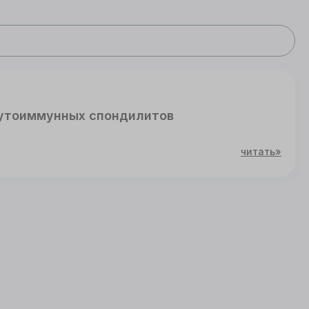
аутоиммунных спондилитов
читать»