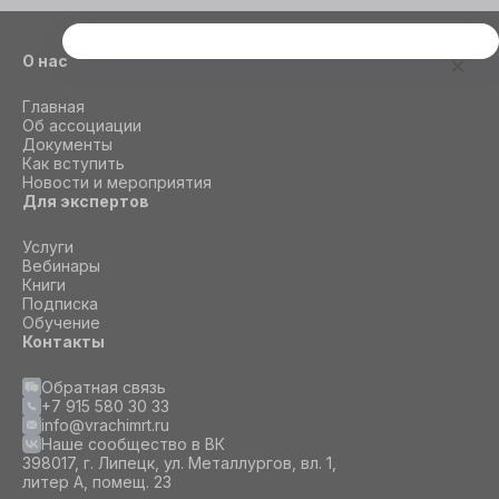
Этот сайт использует cookie
О нас
Для корректной работы данного сайта
Главная
необходимы файлы cookie
Об ассоциации
Документы
Как вступить
СОГЛАСИЕ
ПОДРОБНОСТИ
O COOKIE
Новости и мероприятия
Для экспертов
Услуги
Настроить
Вебинары
Книги
Подписка
Принять все
Обучение
Контакты
Обратная связь
+7 915 580 30 33
info@vrachimrt.ru
Наше сообщество в ВК
398017, г. Липецк, ул. Металлургов, вл. 1,
литер А, помещ. 23