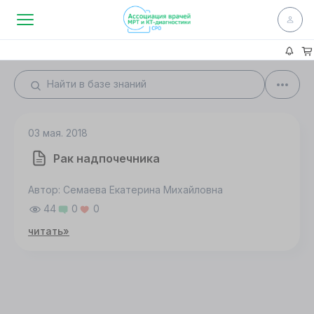
03 мая. 2018
Рак надпочечника
Автор: Семаева Екатерина Михайловна
44
0
0
читать»