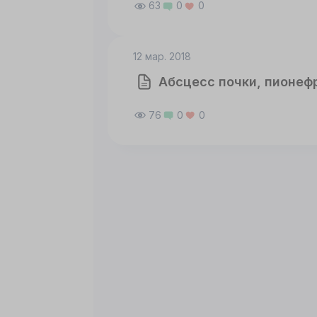
63
0
0
12 мар. 2018
Абсцесс почки, пионеф
76
0
0