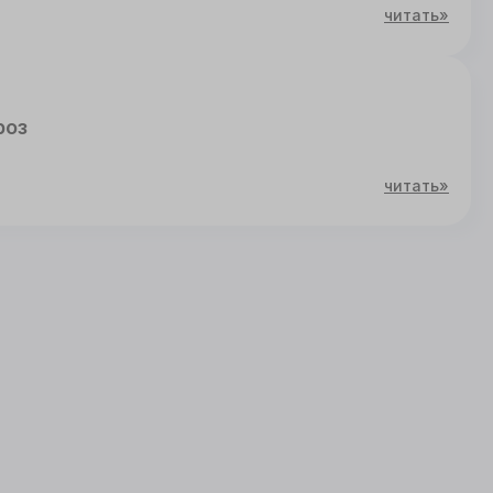
читать»
роз
читать»