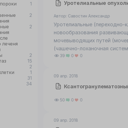
Уротелиальные опухол
пороки
1
венные
2
Автор: Савостин Александр
ания
Уротелиальные (переходно-к
нные
2
новообразования развивающи
ания
сле
мочевыводящих путей (мочево
 леченя
(чашечно-лоханочная систем
и
ы
2
39
0
0
мочевыводящих путей покрыт
таз
15
«переходным эпителием», со
2
похожих на плоский эпителий
клетки
1
09 апр. 2018
31
(зонтичные клетки) крупные 
34
Ксантогранулематозны
муцина, как в железистом э
«переходный эпителий» проч
50
0
0
Предпочтительным термином
путей является «уротелий» [1
09 апр. 2018