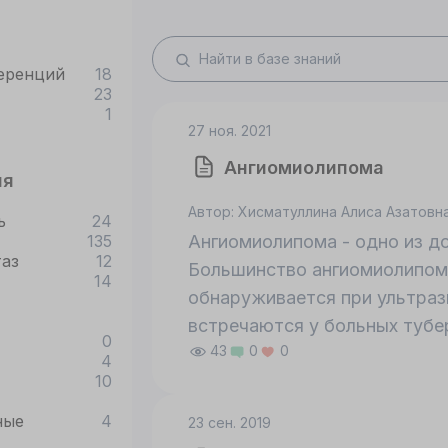
еренций
18
23
1
27 ноя. 2021
Ангиомиолипома
ия
Автор: Хисматуллина Алиса Азатовн
ь
24
135
Ангиомиолипома - одно из д
таз
12
Большинство ангиомиолипом
14
обнаруживается при ультраз
встречаются у больных тубе
0
43
0
0
4
10
ные
4
23 сен. 2019