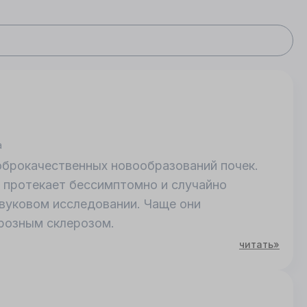
а
оброкачественных новообразований почек.
 протекает бессимптомно и случайно
вуковом исследовании. Чаще они
розным склерозом.
читать»