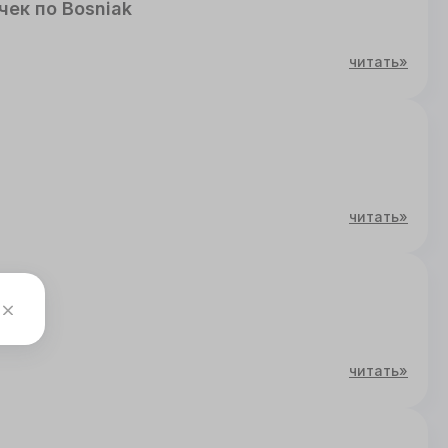
ек по Bosniak
читать»
читать»
читать»