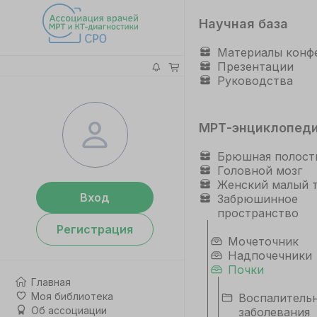
Научная база
Материалы конф
Презентации
Руководства
МРТ-энциклопед
Брюшная полост
Головной мозг
Женский малый 
Вход
Забрюшинное
пространство
Регистрация
Мочеточник
Надпочечники
Почки
Главная
Моя библиотека
Воспалитель
Об ассоциации
заболевания