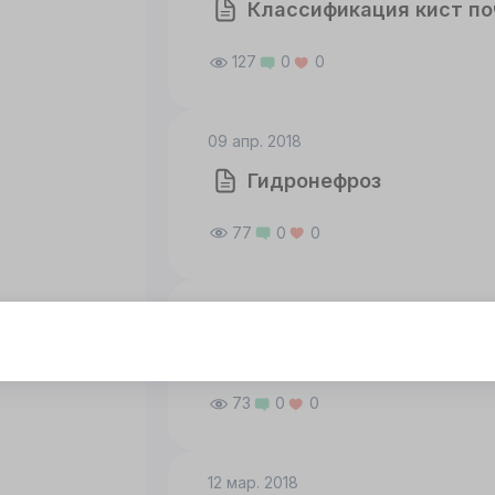
Классификация кист поч
127
0
0
09 апр. 2018
Гидронефроз
77
0
0
21 мар. 2018
Острый пиелонефрит
тот сайт использует cookie
я корректной работы
73
0
0
нного сайта
обходимы файлы
okie
12 мар. 2018