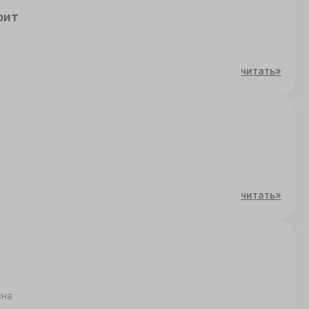
рит
читать»
читать»
вна