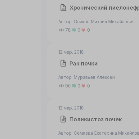
Хронический пиелонеф
ОГЛАСИЕ
ПОДРОБНОСТИ
O COOKIE
Автор: Оников Михаил Михайлович
78
0
0
Принять все
Настроить
12 мар. 2018
Рак почки
Автор: Муравьёв Алексей
90
0
0
12 мар. 2018
Поликистоз почек
Автор: Семаева Екатерина Михайло