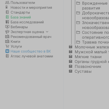
Пользователи
Врожденные 
Новости и мероприятия
развития
Стандарты
Доброкачест
База знаний
новообразов
База исследований
Злокачестве
Вебинары
новообразов
Экспертная оценка
Состояние по
Рекомендованный врач
оперативного
Книги
Травма почк
Услуги
Молочные желез
Наше сообщество в ВК
Мужской малый 
Атлас лучевой анатомии
Мягкие ткани
Органы грудной 
Позвоночник
Суставы