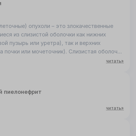
и
леточные) опухоли – это злокачественные
еся из слизистой оболочки как нижних
й пузырь или уретра), так и верхних
а почки или мочеточник). Слизистая оболочка
а разновидностью многослойного эпителия -
читать»
стоящего из относительно плоских клеток,
. В отличие от него поверхностные элементы
и секретируют незначительное количество
й пиелонефрит
пителии. Возможно по этой причине термин
но вошел в медицинский лексикон.
читать»
 для слизистой оболочки мочевыводящих
1].