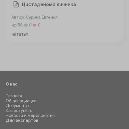
Цистаденома яичника
Автор: Сурина Евгения
56
0
0
читать»
О нас
Главная
Об ассоциации
Документы
Как вступить
Новости и мероприятия
Для экспертов