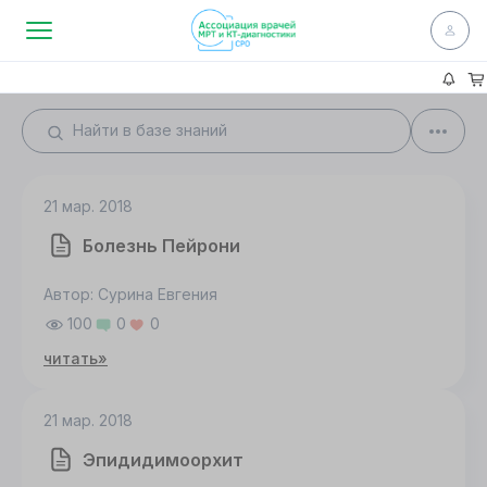
21 мар. 2018
Болезнь Пейрони
Автор: Сурина Евгения
100
0
0
читать»
21 мар. 2018
Эпидидимоорхит