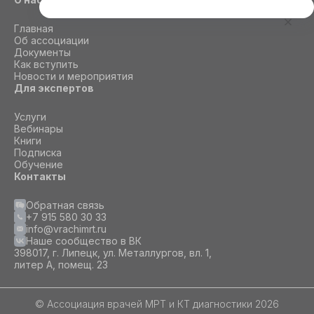
Этот сайт использует cookie
Главная
Для корректной работы данного сайта
Об ассоциации
необходимы файлы cookie
Документы
Как вступить
Новости и мероприятия
Для экспертов
СОГЛАСИЕ
ПОДРОБНОСТИ
O COOKIE
Услуги
Вебинары
Книги
Настроить
Подписка
Обучение
Принять все
Контакты
Обратная связь
+7 915 580 30 33
info@vrachimrt.ru
Наше сообщество в ВК
398017, г. Липецк, ул. Металлургов, вл. 1,
литер А, помещ. 23
© Ассоциация врачей МРТ и КТ диагностики 2026