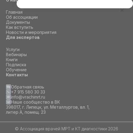
Этот сайт использует cookie
Главная
Для корректной работы данного сайта
Об ассоциации
необходимы файлы cookie
Документы
Как вступить
Новости и мероприятия
Для экспертов
СОГЛАСИЕ
ПОДРОБНОСТИ
O COOKIE
Услуги
Вебинары
Книги
Настроить
Подписка
Обучение
Принять все
Контакты
Обратная связь
+7 915 580 30 33
info@vrachimrt.ru
Наше сообщество в ВК
398017, г. Липецк, ул. Металлургов, вл. 1,
литер А, помещ. 23
© Ассоциация врачей МРТ и КТ диагностики 2026