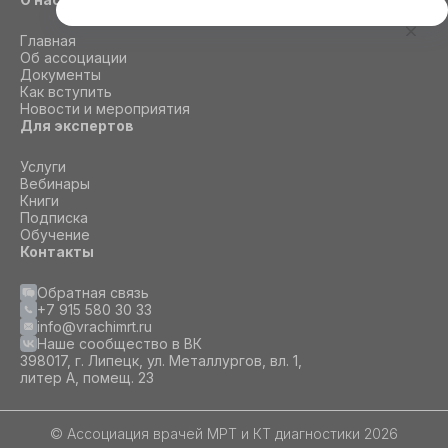
Этот сайт использует cookie
Главная
Для корректной работы данного сайта
Об ассоциации
необходимы файлы cookie
Документы
Как вступить
Новости и мероприятия
Для экспертов
СОГЛАСИЕ
ПОДРОБНОСТИ
O COOKIE
Услуги
Вебинары
Книги
Настроить
Подписка
Обучение
Принять все
Контакты
Обратная связь
+7 915 580 30 33
info@vrachimrt.ru
Наше сообщество в ВК
398017, г. Липецк, ул. Металлургов, вл. 1,
литер А, помещ. 23
© Ассоциация врачей МРТ и КТ диагностики 2026