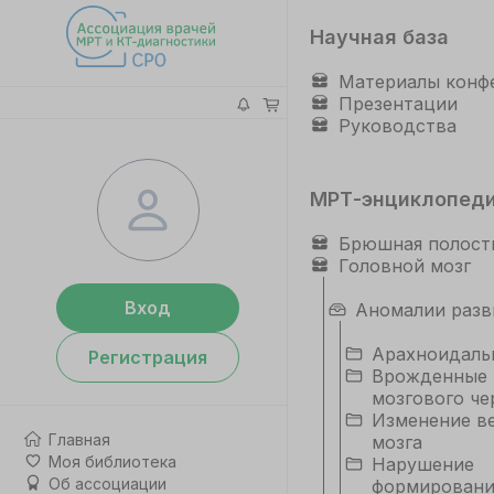
Научная база
Материалы конф
Презентации
Руководства
МРТ-энциклопед
Брюшная полост
Головной мозг
Вход
Аномалии разв
Арахноидаль
Регистрация
Врожденные 
мозгового че
Изменение в
Главная
мозга
Моя библиотека
Нарушение
Об ассоциации
формировани