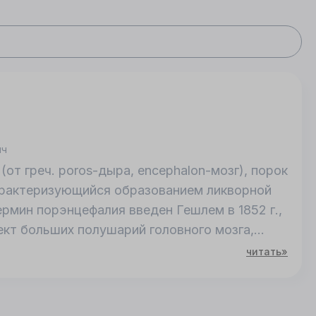
ич
(от греч. poros-дыра, encephalon-мозг), порок
характеризующийся образованием ликворной
ермин порэнцефалия введен Гешлем в 1852 г.,
т больших полушарий головного мозга,
овного мозга до стенки бокового желудочка.
читать»
описана Кундратом в 1882 г. В 1969 г.
ть этот термин только по отношению к
го мозга врожденного происхождения. В