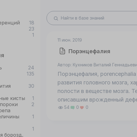
еренций
18
23
1
11 июн. 2019
Порэнцефалия
ия
Автор: Кухников Виталий Геннадьев
ь
24
135
Порэнцефалия, porencephalia 
развития головного мозга, 
ития
30
полости в веществе мозга. Т
ные кисты
1
описавшим врожденный дефек
пороки
2
54
0
0
простиравшийся от коры гол
репа
еличины
1
Более детально болезнь была 
Матсон предложил употребля
1
кистозным полостям головно
я борозд,