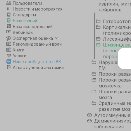
Пользователи
извилин, миг
Новости и мероприятия
нейронов
Стандарты
База знаний
Гетеоротоп
База исследований
Кортикальн
Вебинары
(полимикро
Экспертная оценка
Лиссэнцеф
Рекомендованный врач
Шизэнцефа
Книги
(агенетичес
Услуги
порэнцефал
Э
Наше сообщество в ВК
Нарушения ги
Атлас лучевой анатомии
ГМ
Дл
Пороки разв
да
Пороки разв
не
мозжечка
co
Пороки разви
мозга
Срединные н
С
развития моз
Аутоиммунные
Демиелинизир
заболевания