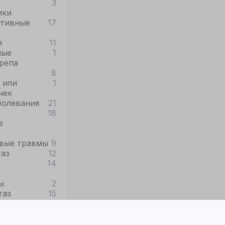
3
ики
ативные
17
я
11
ные
1
репа
8
 или
1
чек
болевания
21
18
е
вые травмы
9
таз
12
14
ы
2
таз
15
2
клетки
1
31