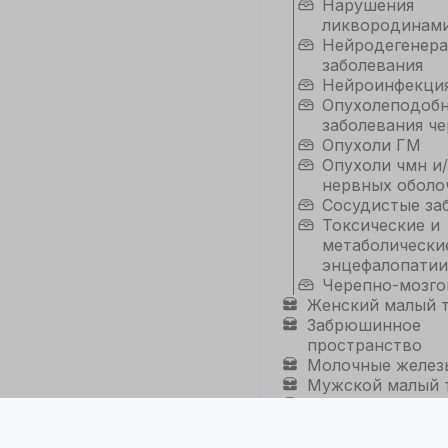
Нарушения
ликвородинам
Нейродегенер
заболевания
Нейроинфекци
Опухолеподоб
заболевания че
Опухоли ГМ
Опухоли чмн и/
нервных оболо
Сосудистые за
Токсические и
метаболически
энцефалопатии
Черепно-мозго
Женский малый 
Забрюшинное
пространство
Молочные желез
Мужской малый 
Мягкие ткани
Органы грудной 
Позвоночник