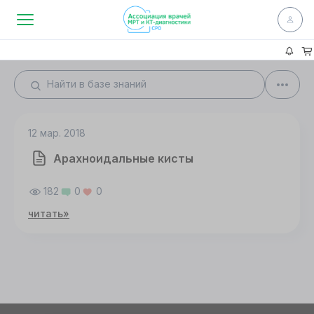
12 мар. 2018
Арахноидальные кисты
182
0
0
читать»