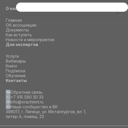
О нас
Этот сайт использует cookie
Для корректной работы данного сайта
Главная
необходимы файлы cookie
Об ассоциации
Документы
Как вступить
Новости и мероприятия
СОГЛАСИЕ
ПОДРОБНОСТИ
O COOKIE
Для экспертов
Услуги
Вебинары
Настроить
Книги
Подписка
Принять все
Обучение
Контакты
Обратная связь
+7 915 580 30 33
info@vrachimrt.ru
Наше сообщество в ВК
398017, г. Липецк, ул. Металлургов, вл. 1,
литер А, помещ. 23