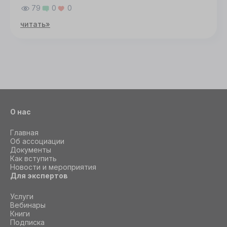
79
0
0
СОГЛАСИЕ
ПОДРОБНОСТИ
O COOKIE
читать»
Настроить
Принять все
О нас
Главная
Об ассоциации
Документы
Как вступить
Новости и мероприятия
Для экспертов
Услуги
Вебинары
Книги
Подписка