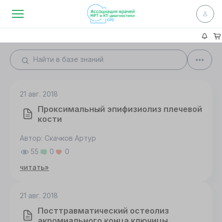
21 авг. 2018
Проксимальный эпифизиолиз плечевой
кости
Автор: Скачков Артур
55
0
0
читать»
21 авг. 2018
Посттравматический остеолиз
акромиального конца ключицы