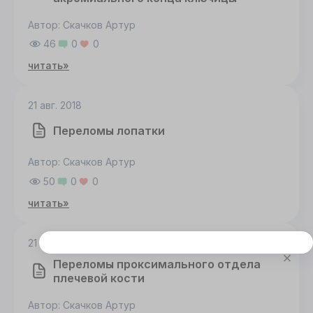
Автор: Скачков Артур
46
0
0
читать»
21 авг. 2018
Переломы лопатки
Автор: Скачков Артур
50
0
0
читать»
21 авг. 2018
Этот сайт использует cookie
Переломы проксимального отдела
Для корректной работы данного сайта
плечевой кости
необходимы файлы cookie
Автор: Скачков Артур