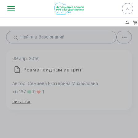
09 апр. 2018
Ревматоидный артрит
Автор: Семаева Екатерина Михайловна
167
0
1
читать»