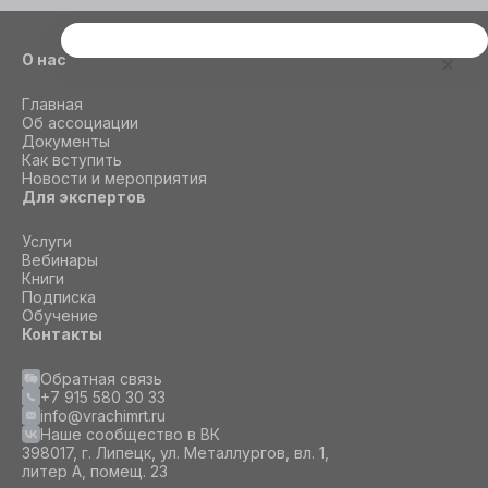
Этот сайт использует cookie
О нас
Для корректной работы данного сайта
Главная
необходимы файлы cookie
Об ассоциации
Документы
Как вступить
СОГЛАСИЕ
ПОДРОБНОСТИ
O COOKIE
Новости и мероприятия
Для экспертов
Услуги
Настроить
Вебинары
Книги
Подписка
Принять все
Обучение
Контакты
Обратная связь
+7 915 580 30 33
info@vrachimrt.ru
Наше сообщество в ВК
398017, г. Липецк, ул. Металлургов, вл. 1,
литер А, помещ. 23