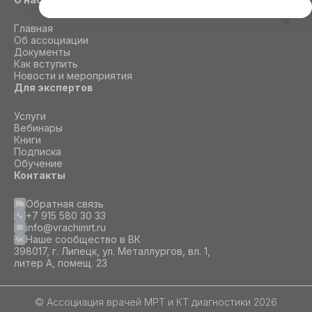
Этот сайт использует cookie
Главная
Для корректной работы данного сайта
Об ассоциации
необходимы файлы cookie
Документы
Как вступить
Новости и мероприятия
Для экспертов
СОГЛАСИЕ
ПОДРОБНОСТИ
O COOKIE
Услуги
Вебинары
Книги
Настроить
Подписка
Обучение
Принять все
Контакты
Обратная связь
+7 915 580 30 33
info@vrachimrt.ru
Наше сообщество в ВК
398017, г. Липецк, ул. Металлургов, вл. 1,
литер А, помещ. 23
© Ассоциация врачей МРТ и КТ диагностики 2026