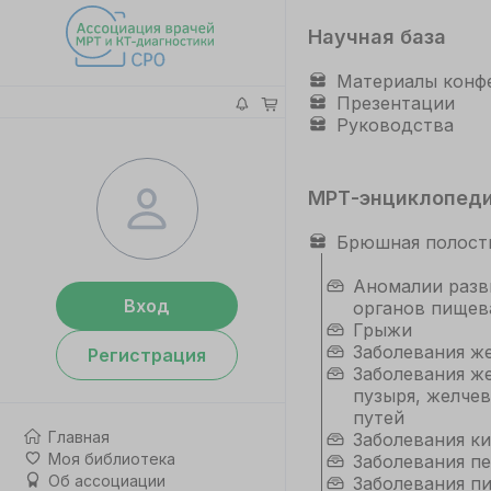
Научная база
Материалы конф
Презентации
Руководства
МРТ-энциклопед
Брюшная полост
Аномалии разв
Вход
органов пищев
Грыжи
Заболевания ж
Регистрация
Заболевания ж
пузыря, желче
путей
Главная
Заболевания к
Моя библиотека
Заболевания п
Об ассоциации
Заболевания п