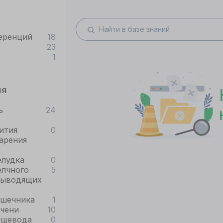
еренций
18
23
1
ия
ь
24
ития
0
арения
елудка
0
елчного
5
выводящих
ишечника
1
ечени
10
ищевода
0