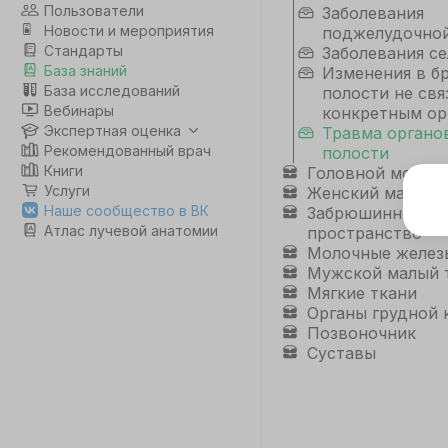
Пользователи
Заболевания
Новости и мероприятия
поджелудочно
Стандарты
Заболевания се
База знаний
Изменения в 
База исследований
полости не свя
Вебинары
конкретным ор
Экспертная оценка
Травма органо
Рекомендованный врач
полости
Книги
Головной мозг
Услуги
Женский малый 
Э
Наше сообщество в ВК
Забрюшинное
Атлас лучевой анатомии
пространство
Дл
Молочные желез
да
Мужской малый 
не
Мягкие ткани
co
Органы грудной 
Позвоночник
Суставы
С