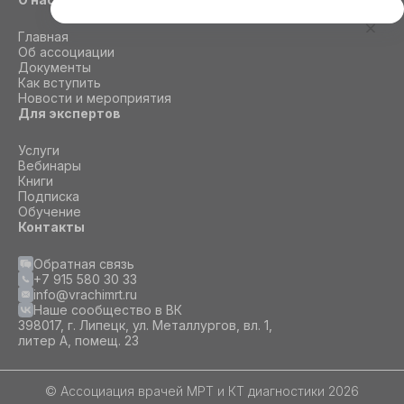
Этот сайт использует cookie
Главная
Для корректной работы данного сайта
Об ассоциации
необходимы файлы cookie
Документы
Как вступить
Новости и мероприятия
Для экспертов
СОГЛАСИЕ
ПОДРОБНОСТИ
O COOKIE
Услуги
Вебинары
Книги
Настроить
Подписка
Обучение
Принять все
Контакты
Обратная связь
+7 915 580 30 33
info@vrachimrt.ru
Наше сообщество в ВК
398017, г. Липецк, ул. Металлургов, вл. 1,
литер А, помещ. 23
© Ассоциация врачей МРТ и КТ диагностики 2026