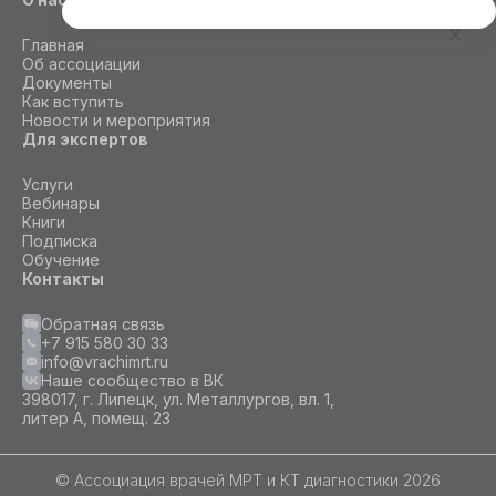
Этот сайт использует cookie
Главная
Для корректной работы данного сайта
Об ассоциации
необходимы файлы cookie
Документы
Как вступить
Новости и мероприятия
Для экспертов
СОГЛАСИЕ
ПОДРОБНОСТИ
O COOKIE
Услуги
Вебинары
Книги
Настроить
Подписка
Обучение
Принять все
Контакты
Обратная связь
+7 915 580 30 33
info@vrachimrt.ru
Наше сообщество в ВК
398017, г. Липецк, ул. Металлургов, вл. 1,
литер А, помещ. 23
© Ассоциация врачей МРТ и КТ диагностики 2026