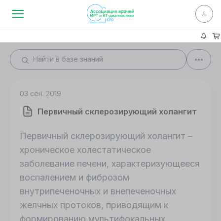
03 сен. 2019
Первичный склерозирующий холангит
Первичный склерозирующий холангит –
хроническое холестатическое
заболевание печени, характеризующееся
воспалением и фиброзом
внутрипеченочных и внепеченочных
желчных протоков, приводящим к
формированию мультифокальных