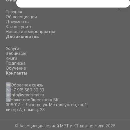
Этот сайт использует cookie
Главная
Для корректной работы данного сайта
Об ассоциации
необходимы файлы cookie
Документы
Как вступить
Новости и мероприятия
Для экспертов
СОГЛАСИЕ
ПОДРОБНОСТИ
O COOKIE
Услуги
Вебинары
Книги
Настроить
Подписка
Обучение
Принять все
Контакты
Обратная связь
+7 915 580 30 33
info@vrachimrt.ru
Наше сообщество в ВК
398017, г. Липецк, ул. Металлургов, вл. 1,
литер А, помещ. 23
© Ассоциация врачей МРТ и КТ диагностики 2026