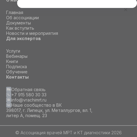
Этот сайт использует cookie
Главная
Для корректной работы данного сайта
Об ассоциации
необходимы файлы cookie
Документы
Как вступить
Новости и мероприятия
Для экспертов
СОГЛАСИЕ
ПОДРОБНОСТИ
O COOKIE
Услуги
Вебинары
Книги
Настроить
Подписка
Обучение
Принять все
Контакты
Обратная связь
+7 915 580 30 33
info@vrachimrt.ru
Наше сообщество в ВК
398017, г. Липецк, ул. Металлургов, вл. 1,
литер А, помещ. 23
© Ассоциация врачей МРТ и КТ диагностики 2026