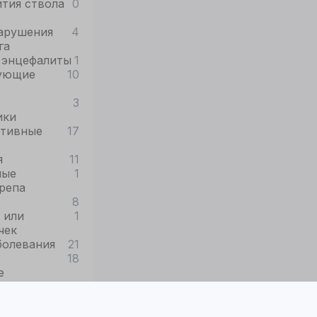
тия ствола
0
арушения
4
га
 энцефалиты
1
ующие
10
3
ики
ативные
17
я
11
ные
1
репа
8
 или
1
чек
болевания
21
18
е
вые травмы
9
таз
12