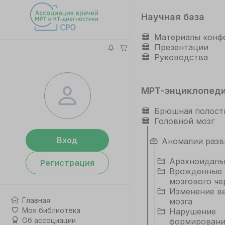
Научная база
Материалы конф
Презентации
Руководства
МРТ-энциклопед
Брюшная полост
Головной мозг
Вход
Аномалии разв
Арахноидаль
Регистрация
Врожденные 
мозгового че
Изменение в
Главная
мозга
Моя библиотека
Нарушение
Об ассоциации
формировани