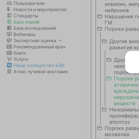
Пользователи
извилин, миг
Новости и мероприятия
нейронов
Стандарты
Нарушения ги
База знаний
ГМ
База исследований
Пороки разв
Вебинары
Экспертная оценка
Другие ано
Рекомендованный врач
развития к
Книги
Услуги
Другие
Э
Наше сообщество в ВК
некласси
Атлас лучевой анатомии
пороки р
Дл
Пороки р
да
вторичны
не
врожден
co
нарушени
веществ
Ненормаль
С
пролиферац
апоптоз
Пороки разв
мозжечка