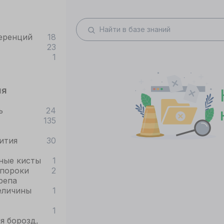
еренций
18
23
1
ия
ь
24
135
ития
30
ные кисты
1
пороки
2
репа
еличины
1
1
я борозд,