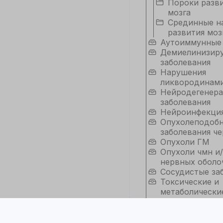
Пороки разви
мозга
Срединные н
развития моз
Аутоиммунные
Демиелинизир
заболевания
Нарушения
ликвородинам
Нейродегенер
заболевания
Нейроинфекци
Опухолеподоб
заболевания че
Опухоли ГМ
Опухоли чмн и/
нервных оболо
Сосудистые за
Токсические и
метаболически
энцефалопатии
Черепно-мозго
Женский малый 