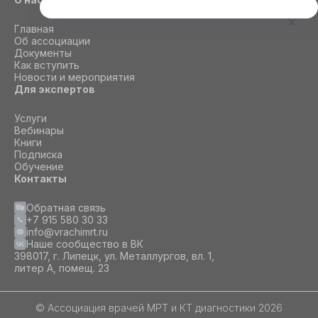
Этот сайт использует cookie
Главная
Для корректной работы данного сайта
Об ассоциации
необходимы файлы cookie
Документы
Как вступить
Новости и мероприятия
Для экспертов
СОГЛАСИЕ
ПОДРОБНОСТИ
O COOKIE
Услуги
Вебинары
Книги
Настроить
Подписка
Обучение
Принять все
Контакты
Обратная связь
+7 915 580 30 33
info@vrachimrt.ru
Наше сообщество в ВК
398017, г. Липецк, ул. Металлургов, вл. 1,
литер А, помещ. 23
© Ассоциация врачей МРТ и КТ диагностики 2026