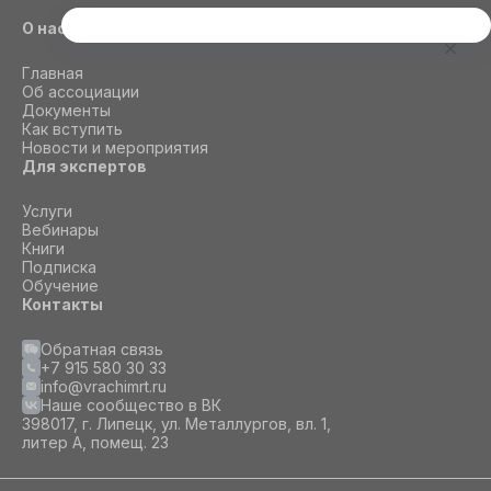
О нас
Этот сайт использует cookie
Для корректной работы данного сайта
Главная
необходимы файлы cookie
Об ассоциации
Документы
Как вступить
Новости и мероприятия
СОГЛАСИЕ
ПОДРОБНОСТИ
O COOKIE
Для экспертов
Услуги
Вебинары
Настроить
Книги
Подписка
Принять все
Обучение
Контакты
Обратная связь
+7 915 580 30 33
info@vrachimrt.ru
Наше сообщество в ВК
398017, г. Липецк, ул. Металлургов, вл. 1,
литер А, помещ. 23