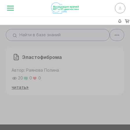
Эластофиброма
Автор: Раянова Полина
20
0
0
читать»