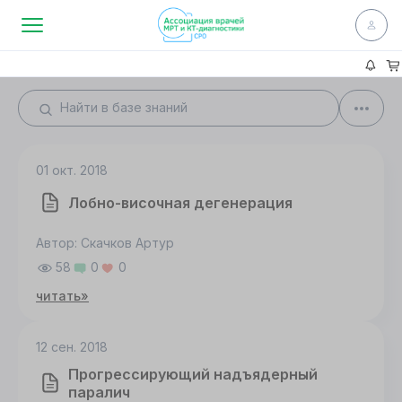
01 окт. 2018
Лобно-височная дегенерация
Автор: Скачков Артур
58
0
0
читать»
12 сен. 2018
Прогрессирующий надъядерный
паралич