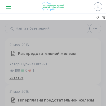
21 мар. 2018
Рак предстательной железы
Автор: Сурина Евгения
169
0
1
читать»
21 мар. 2018
Гиперплазия предстательной железы