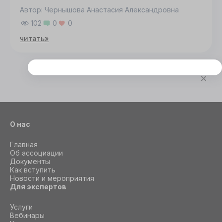
Автор: Чернышова Анастасия Александровна
102
0
0
читать»
Этот сайт использует cookie
Для корректной работы данного сайта
необходимы файлы cookie
О нас
СОГЛАСИЕ
ПОДРОБНОСТИ
O COOKIE
Главная
Об ассоциации
Документы
Настроить
Как вступить
Новости и мероприятия
Принять все
Для экспертов
Услуги
Вебинары