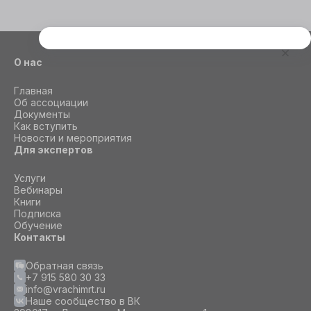
Этот сайт использует cookie
О нас
Для корректной работы данного сайта
необходимы файлы cookie
Главная
Об ассоциации
Документы
СОГЛАСИЕ
ПОДРОБНОСТИ
O COOKIE
Как вступить
Новости и мероприятия
Для экспертов
Настроить
Услуги
Вебинары
Книги
Принять все
Подписка
Обучение
Контакты
Обратная связь
+7 915 580 30 33
info@vrachimrt.ru
Наше сообщество в ВК