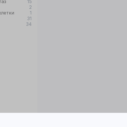
таз
15
2
клетки
1
31
34