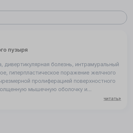
го пузыря
, дивертикулярная болезнь, интрамуральный
ное, гиперпластическое поражение желчного
чрезмерной пролиферацией поверхностного
утолщенную мышечную оболочку и
жных дивертикулов – синусов Рокитанского-
читать»