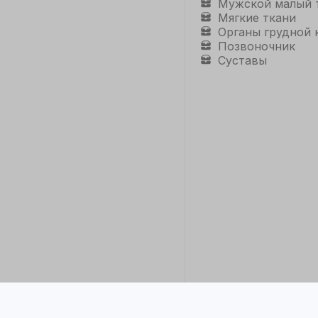
Мужской малый 
Мягкие ткани
Органы грудной 
Позвоночник
Суставы