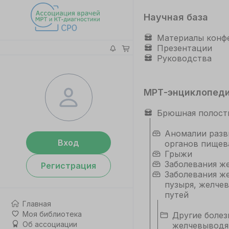
Научная база
Материалы конф
Презентации
Руководства
МРТ-энциклопед
Брюшная полост
Аномалии разв
Вход
органов пищев
Грыжи
Заболевания ж
Регистрация
Заболевания ж
пузыря, желче
путей
Главная
Моя библиотека
Другие болез
Об ассоциации
желчевыводя