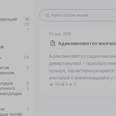
еренций
18
23
1
04 дек. 2019
Аденомиоматоз желчно
ия
Аденомиоматоз (аденомиома
ь
24
дивертикулез) – приобретен
ития
0
пузыря, характеризующиеся 
арения
эпителия с инвагинацией в 
елудка
0
124
0
0
образованием внутренних ло
елчного
5
Ашоффа.
выводящих
ни
1
щих путей