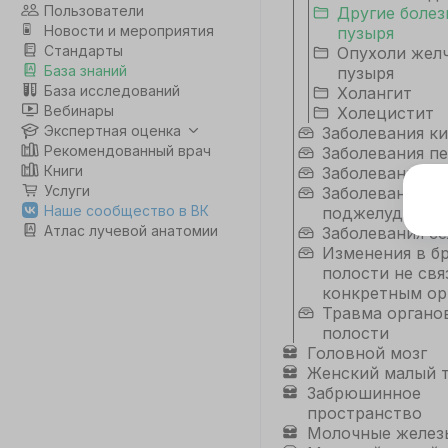
Пользователи
Другие болез
Новости и мероприятия
пузыря
Стандарты
Опухоли жел
База знаний
пузыря
База исследований
Холангит
Вебинары
Холецистит
Экспертная оценка
Заболевания к
Рекомендованный врач
Заболевания п
Книги
Заболевания п
Услуги
Заболевания
Э
Наше сообщество в ВК
поджелудочно
Атлас лучевой анатомии
Заболевания се
Дл
Изменения в 
да
полости не свя
не
конкретным ор
co
Травма органо
полости
Головной мозг
С
Женский малый 
Забрюшинное
пространство
Молочные желез