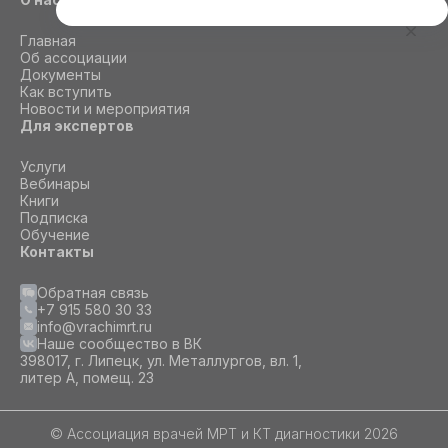
Этот сайт использует cookie
Главная
Для корректной работы данного сайта
Об ассоциации
необходимы файлы cookie
Документы
Как вступить
Новости и мероприятия
Для экспертов
СОГЛАСИЕ
ПОДРОБНОСТИ
O COOKIE
Услуги
Вебинары
Книги
Настроить
Подписка
Обучение
Принять все
Контакты
Обратная связь
+7 915 580 30 33
info@vrachimrt.ru
Наше сообщество в ВК
398017, г. Липецк, ул. Металлургов, вл. 1,
литер А, помещ. 23
© Ассоциация врачей МРТ и КТ диагностики 2026