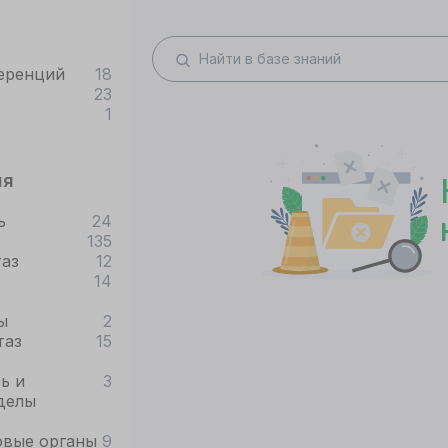
еренций
18
23
1
ия
ь
24
135
таз
12
14
ы
2
таз
15
ь и
3
делы
овые органы
9