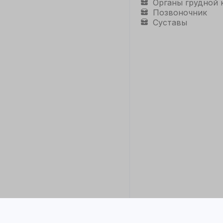
Органы грудной 
Позвоночник
Суставы