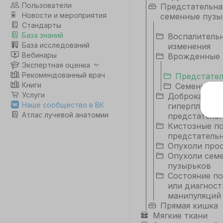
Пользователи
Предстательна
Новости и мероприятия
семенные пузы
Стандарты
База знаний
Воспалитель
База исследований
изменения
Вебинары
Врожденные 
Экспертная оценка
Рекомендованный врач
Предстател
Книги
Семенных 
Услуги
Доброкачест
Э
Наше сообщество в ВК
гиперплазия
Атлас лучевой анатомии
предстатель
Дл
Кистозные п
да
предстатель
не
Опухоли про
co
Опухоли сем
пузырьков
Состояние по
С
или диагност
манипуляций
Прямая кишка
Мягкие ткани