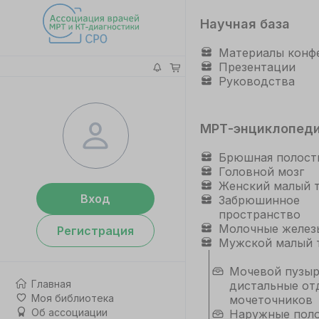
Научная база
Материалы конф
Презентации
Руководства
МРТ-энциклопед
Брюшная полост
Головной мозг
Женский малый 
Вход
Забрюшинное
пространство
Молочные желез
Регистрация
Мужской малый 
Мочевой пузыр
Главная
дистальные от
Моя библиотека
мочеточников
Об ассоциации
Наружные пол