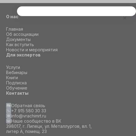
Этот сайт использует cookie
О нас
Для корректной работы данного сайта
Главная
необходимы файлы cookie
Об ассоциации
Документы
Как вступить
СОГЛАСИЕ
ПОДРОБНОСТИ
O COOKIE
Новости и мероприятия
Для экспертов
Услуги
Настроить
Вебинары
Книги
Подписка
Принять все
Обучение
Контакты
Обратная связь
+7 915 580 30 33
info@vrachimrt.ru
Наше сообщество в ВК
398017, г. Липецк, ул. Металлургов, вл. 1,
литер А, помещ. 23