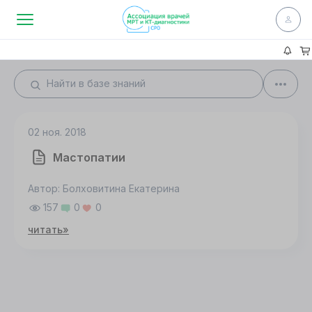
02 ноя. 2018
Мастопатии
Автор: Болховитина Екатерина
157
0
0
читать»