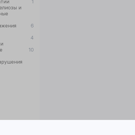
атии
1
елиозы и
ные
ажения
6
4
ии
е
10
арушения