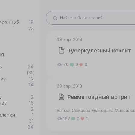
еренций
18
23
1
09 апр. 2018
Туберкулезный коксит
ия
70
0
0
ь
24
135
таз
12
14
09 апр. 2018
ы
2
Ревматоидный артрит
таз
15
2
Автор: Семаева Екатерина Михайло
клетки
1
167
0
1
31
34