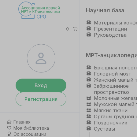
Научная база
Материалы конф
Презентации
Руководства
МРТ-энциклопед
Брюшная полост
Головной мозг
Женский малый 
Вход
Забрюшинное
пространство
Молочные желез
Регистрация
Мужской малый 
Мягкие ткани
Органы грудной 
Главная
Позвоночник
Моя библиотека
Суставы
Об ассоциации