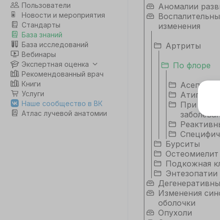
Пользователи
Аномалии разв
Новости и мероприятия
Воспалительны
Стандарты
изменения
База знаний
База исследований
Артриты
Вебинары
Экспертная оценка
По флоре
Рекомендованный врач
Книги
Асептиче
Услуги
Атипичны
Э
Наше сообщество в ВК
При сист
Атлас лучевой анатомии
заболева
Дл
Реактивн
да
Специфич
не
Бурситы
co
Остеомиелит
Подкожная к
Энтезопатии
С
Дегенеративн
Изменения син
оболочки
Опухоли