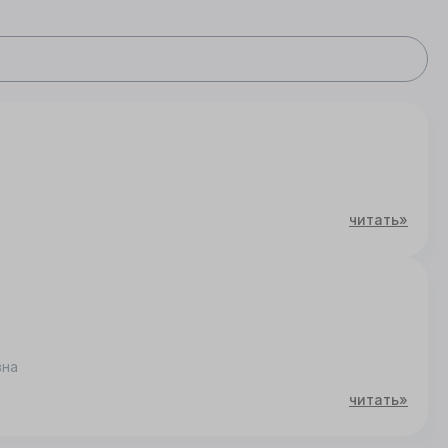
читать»
вна
читать»