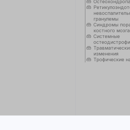
Остеохондроп
Ретикулоэндот
невоспалитель
гранулемы
Синдромы пор
костного мозга
Системные
остеодистроф
Травматически
изменения
Трофические н