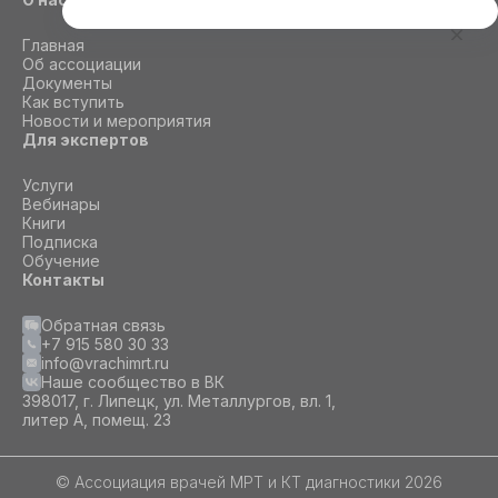
Этот сайт использует cookie
Главная
Для корректной работы данного сайта
Об ассоциации
необходимы файлы cookie
Документы
Как вступить
Новости и мероприятия
Для экспертов
СОГЛАСИЕ
ПОДРОБНОСТИ
O COOKIE
Услуги
Вебинары
Книги
Настроить
Подписка
Обучение
Принять все
Контакты
Обратная связь
+7 915 580 30 33
info@vrachimrt.ru
Наше сообщество в ВК
398017, г. Липецк, ул. Металлургов, вл. 1,
литер А, помещ. 23
© Ассоциация врачей МРТ и КТ диагностики 2026