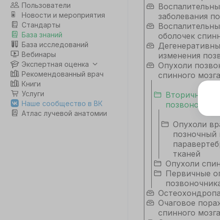
Пользователи
Воспалительны
Новости и мероприятия
заболевания п
Стандарты
Воспалительны
База знаний
оболочек спинн
База исследований
Дегенеративн
Вебинары
изменения поз
Экспертная оценка
Опухоли позво
Рекомендованный врач
спинного мозг
Книги
Услуги
Вторичные о
Э
Наше сообщество в ВК
позвоночник
Атлас лучевой анатомии
Дл
Опухоли вр
да
позночный 
не
паравертеб
co
тканей
Опухоли спин
Первичные о
С
позвоночник
Остеохондроп
Очаговое пора
спинного мозг