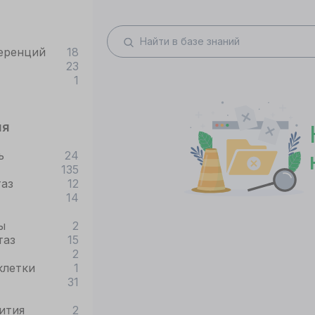
еренций
18
23
1
ия
ь
24
135
таз
12
14
ы
2
таз
15
2
клетки
1
31
ития
2