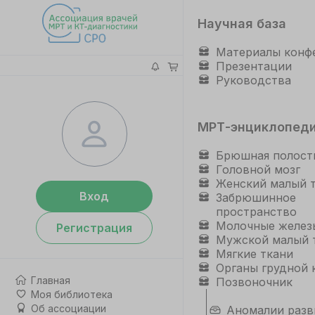
Научная база
Материалы конф
Презентации
Руководства
МРТ-энциклопед
Брюшная полост
Головной мозг
Женский малый 
Вход
Забрюшинное
пространство
Молочные желез
Регистрация
Мужской малый 
Мягкие ткани
Органы грудной 
Главная
Позвоночник
Моя библиотека
Об ассоциации
Аномалии разв