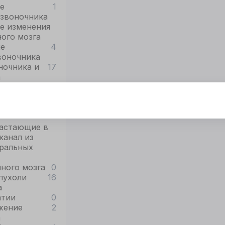
е
1
озвоночника
е изменения
ого мозга
ые
4
воночника
ночника и
17
а
пухоли
0
тот сайт использует cookie
а
я корректной работы
астающие в
нного сайта
канал из
обходимы файлы
ральных
okie
ного мозга
0
пухоли
16
ОГЛАСИЕ
ПОДРОБНОСТИ
O COOKIE
а
атии
0
жение
2
а
Принять все
Настроить