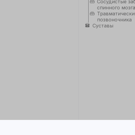
Сосудистые за
спинного мозг
Травматически
позвоночника
Суставы