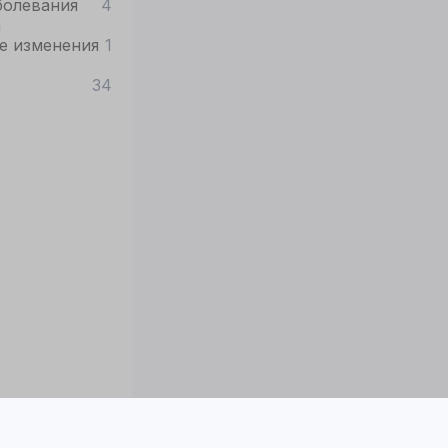
болевания
4
а
е изменения
1
34