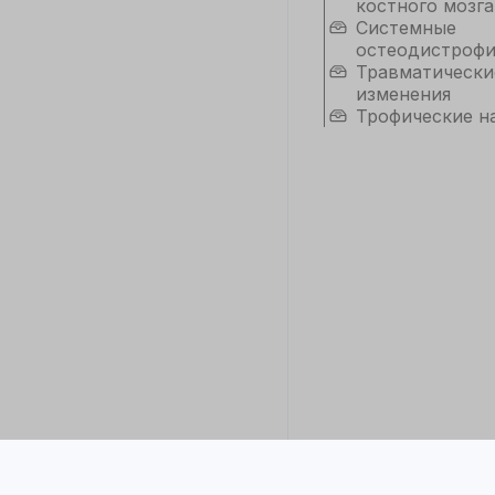
костного мозга
Системные
остеодистроф
Травматически
изменения
Трофические н