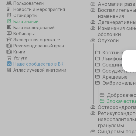
Пользователи
Аномалии разв
Новости и мероприятия
Воспалительны
Стандарты
изменения
База знаний
Дегенеративн
База исследований
Изменения син
Вебинары
оболочки
Экспертная оценка
Опухоли
Рекомендованный врач
Книги
Костные
Услуги
Лимфоидная 
Э
Наше сообщество в ВК
Соединительн
Атлас лучевой анатомии
Сосудистая т
Дл
Хрящевые
да
Эмбриональн
не
co
Доброкаче
Злокачеств
Остеохондроп
С
Ретикулоэндот
невоспалитель
гранулемы
Синдромы пор