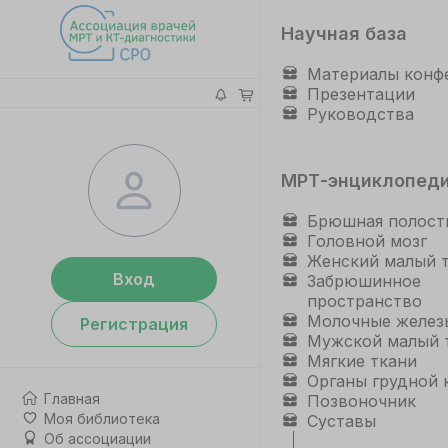
Научная база
Материалы конф
Презентации
Руководства
МРТ-энциклопед
Брюшная полост
Головной мозг
Женский малый 
Вход
Забрюшинное
пространство
Молочные желез
Регистрация
Мужской малый 
Мягкие ткани
Органы грудной 
Главная
Позвоночник
Моя библиотека
Суставы
Об ассоциации