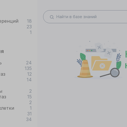
еренций
18
23
1
ия
ь
24
135
таз
12
14
ы
2
таз
15
2
клетки
1
31
34