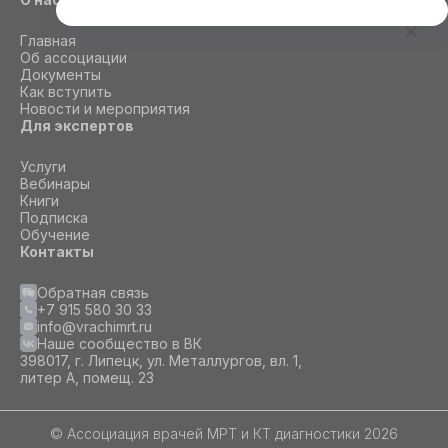
Этот сайт использует cookie
Главная
Для корректной работы данного сайта
Об ассоциации
необходимы файлы cookie
Документы
Как вступить
Новости и мероприятия
Для экспертов
СОГЛАСИЕ
ПОДРОБНОСТИ
O COOKIE
Услуги
Вебинары
Книги
Настроить
Подписка
Обучение
Принять все
Контакты
Обратная связь
+7 915 580 30 33
info@vrachimrt.ru
Наше сообщество в ВК
398017, г. Липецк, ул. Металлургов, вл. 1,
литер А, помещ. 23
© Ассоциация врачей МРТ и КТ диагностики 2026