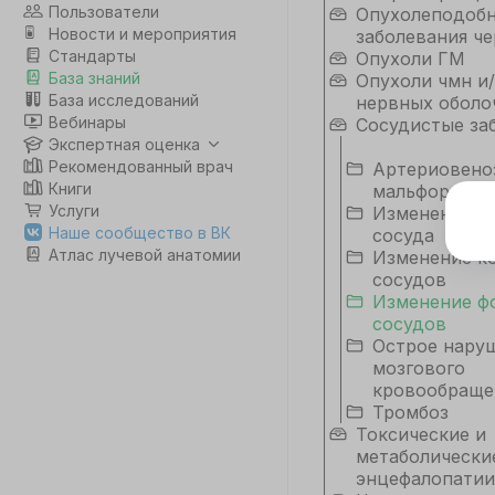
Пользователи
Опухолеподоб
Новости и мероприятия
заболевания че
Стандарты
Опухоли ГМ
База знаний
Опухоли чмн и/
База исследований
нервных оболо
Вебинары
Сосудистые за
Экспертная оценка
Рекомендованный врач
Артериовено
Книги
мальформац
Услуги
Изменение д
Э
Наше сообщество в ВК
сосуда
Атлас лучевой анатомии
Изменение к
Дл
сосудов
да
Изменение ф
не
сосудов
co
Острое нару
мозгового
кровообраще
С
Тромбоз
Токсические и
метаболически
энцефалопатии