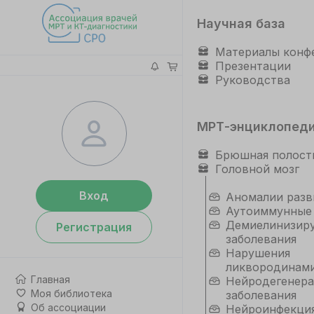
Научная база
Материалы конф
Презентации
Руководства
МРТ-энциклопед
Брюшная полост
Головной мозг
Вход
Аномалии разв
Аутоиммунные
Демиелинизир
Регистрация
заболевания
Нарушения
ликвородинам
Главная
Нейродегенер
Моя библиотека
заболевания
Об ассоциации
Нейроинфекци