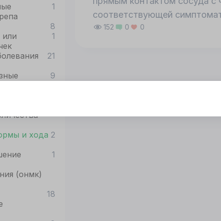
прямым контактом сосуда с 
ные
1
соответствующей симптомати
репа
8
152
0
0
 или
1
чек
болевания
21
зные
9
ии
иаметра
7
тот сайт использует cookie
оличества
я корректной работы
нного сайта
ормы и хода
2
обходимы файлы
okie
шение
1
ния (онмк)
ОГЛАСИЕ
ПОДРОБНОСТИ
O COOKIE
18
е
Принять все
Настроить