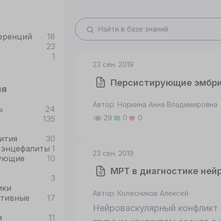
еренций
18
23
1
23 сен. 2019
Персистирующие эмбри
ия
Автор: Норкина Анна Владимировна
ь
24
29
0
0
135
ития
30
 энцефалиты
1
23 сен. 2019
ующие
10
МРТ в диагностике ней
3
ики
Автор: Колесников Алексей
ативные
17
Нейроваскулярный конфликт 
я
11