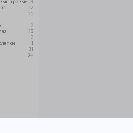
вые травмы
9
таз
12
14
ы
2
таз
15
2
клетки
1
31
34