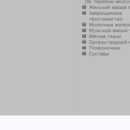
Черепно-мозго
Женский малый 
Забрюшинное
пространство
Молочные желез
Мужской малый 
Мягкие ткани
Органы грудной 
Позвоночник
Суставы