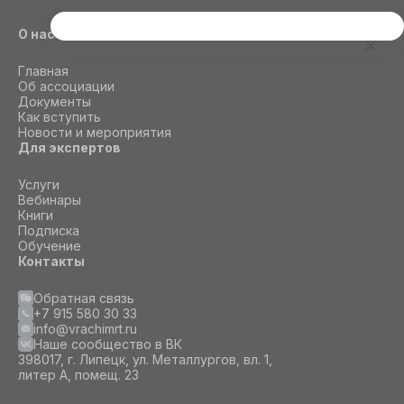
Этот сайт использует cookie
О нас
Для корректной работы данного сайта
Главная
необходимы файлы cookie
Об ассоциации
Документы
Как вступить
Новости и мероприятия
СОГЛАСИЕ
ПОДРОБНОСТИ
O COOKIE
Для экспертов
Услуги
Настроить
Вебинары
Книги
Подписка
Принять все
Обучение
Контакты
Обратная связь
+7 915 580 30 33
info@vrachimrt.ru
Наше сообщество в ВК
398017, г. Липецк, ул. Металлургов, вл. 1,
литер А, помещ. 23