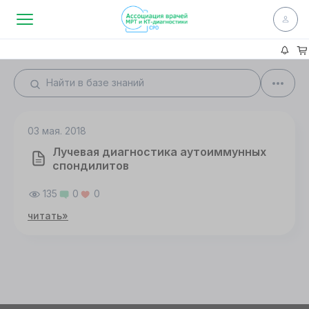
03 мая. 2018
Лучевая диагностика аутоиммунных
спондилитов
135
0
0
читать»