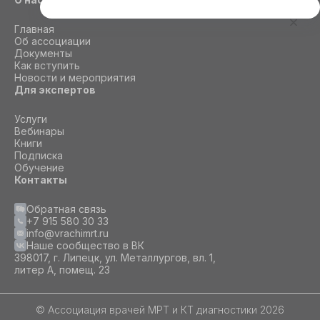
Этот сайт использует cookie
Главная
Для корректной работы данного сайта
Об ассоциации
необходимы файлы cookie
Документы
Как вступить
Новости и мероприятия
Для экспертов
СОГЛАСИЕ
ПОДРОБНОСТИ
O COOKIE
Услуги
Вебинары
Книги
Настроить
Подписка
Обучение
Принять все
Контакты
Обратная связь
+7 915 580 30 33
info@vrachimrt.ru
Наше сообщество в ВК
398017, г. Липецк, ул. Металлургов, вл. 1,
литер А, помещ. 23
© Ассоциация врачей МРТ и КТ диагностики 2026